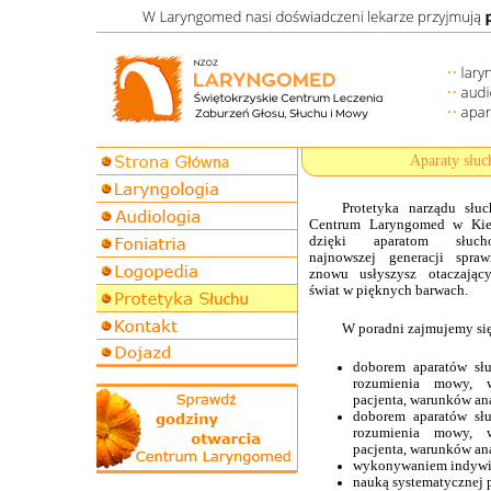
Aparaty słuc
Protetyka narządu słu
Centrum Laryngomed w Kie
dzięki aparatom słuch
najnowszej generacji spraw
znowu usłyszysz otaczając
świat w pięknych barwach.
W poradni zajmujemy si
doborem aparatów słu
rozumienia mowy, wi
pacjenta, warunków an
doborem aparatów słu
rozumienia mowy, wi
pacjenta, warunków an
wykonywaniem indywi
nauką systematycznej 