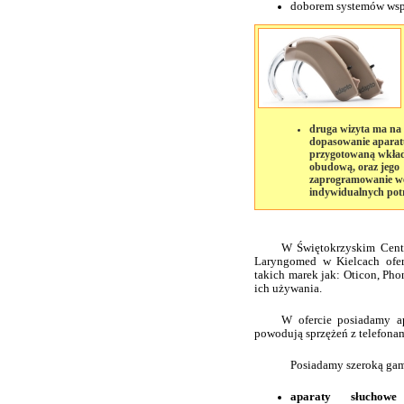
doborem systemów wspo
druga wizyta ma na 
dopasowanie aparatu
przygotowaną wkła
obudową, oraz jego
zaprogramowanie w
indywidualnych pot
W Świętokrzyskim Cent
Laryngomed w Kielcach ofer
takich marek jak: Oticon, Pho
ich używania.
W ofercie posiadamy ap
powodują sprzężeń z telefon
Posiadamy szeroką ga
aparaty słuchowe