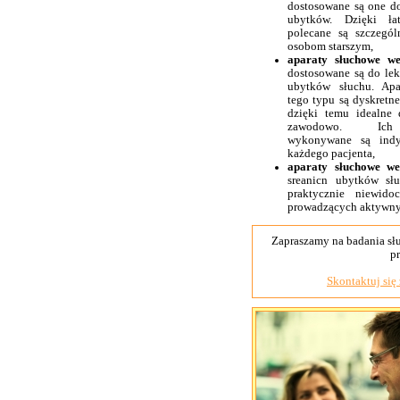
dostosowane są one d
ubytków. Dzięki ła
polecane są szczegól
osobom starszym,
aparaty słuchowe we
dostosowane są do lek
ubytków słuchu. Apa
tego typu są dyskretne
dzięki temu idealne
zawodowo. Ic
wykonywane są indy
każdego pacjenta,
aparaty słuchowe w
sreanicn ubytków sł
praktycznie niewid
prowadzących aktywny 
Zapraszamy na badania sł
p
Skontaktuj się